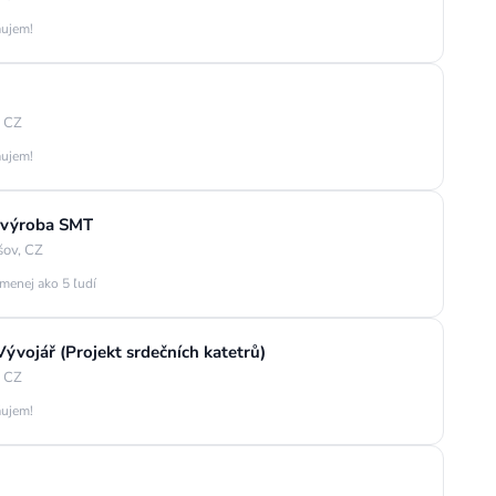
áujem!
, CZ
áujem!
o výroba SMT
šov, CZ
 menej ako 5 ľudí
ývojář (Projekt srdečních katetrů)
, CZ
áujem!