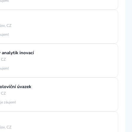
áujem!
šov, CZ
áujem!
ý analytik inovací
, CZ
áujem!
oloviční úvazek
, CZ
 je záujem!
šov, CZ