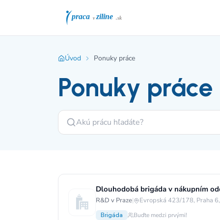
Úvod
Ponuky práce
Ponuky práce
Dlouhodobá brigáda v nákupním od
R&D v Praze
|
Evropská 423/178, Praha 6
Brigáda
Buďte medzi prvými!