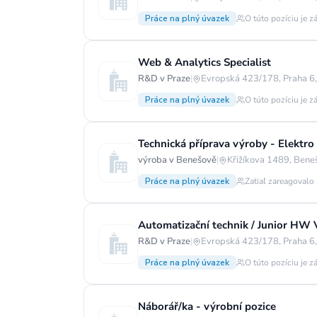
Práce na plný úvazek
O túto pozíciu je z
Web & Analytics Specialist
R&D v Praze
|
Evropská 423/178, Praha 6
Práce na plný úvazek
O túto pozíciu je z
Technická příprava výroby - Elektr
výroba v Benešově
|
Křižíkova 1489, Bene
Práce na plný úvazek
Zatiaľ zareagovalo
Automatizační technik / Junior HW V
R&D v Praze
|
Evropská 423/178, Praha 6
Práce na plný úvazek
O túto pozíciu je z
Náborář/ka - výrobní pozice