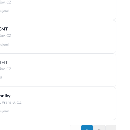
šov, CZ
áujem!
 SMT
šov, CZ
áujem!
 THT
šov, CZ
i!
chniky
 Praha 6, CZ
áujem!