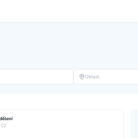
Oblast
dělení
, CZ