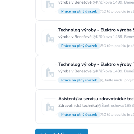
výroba v Benešově
|
Křižíkova 1489, Bene
Práce na plný úvazek
O túto pozíciu je z
Technolog výroby - Elektro výroba
výroba v Benešově
|
Křižíkova 1489, Bene
Práce na plný úvazek
O túto pozíciu je z
Technolog výroby - Elektro výroby
výroba v Benešově
|
Křižíkova 1489, Bene
Práce na plný úvazek
Buďte medzi prvým
Asistent/ka servisu zdravotnické te
Zdravotnická technika
|
Šantrochova/1883,
Práce na plný úvazek
O túto pozíciu je z