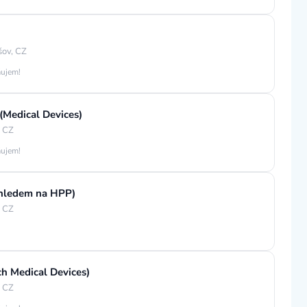
šov, CZ
áujem!
(Medical Devices)
, CZ
áujem!
ýhledem na HPP)
, CZ
ch Medical Devices)
, CZ