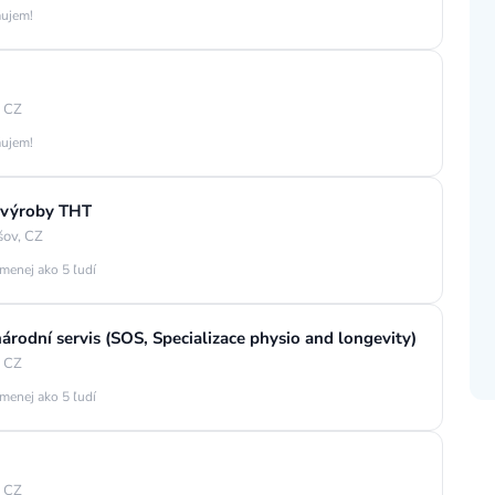
áujem!
, CZ
áujem!
o výroby THT
šov, CZ
 menej ako 5 ľudí
árodní servis (SOS, Specializace physio and longevity)
, CZ
 menej ako 5 ľudí
)
, CZ