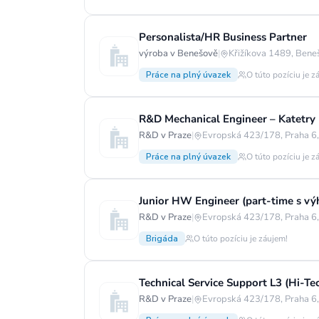
Personalista/HR Business Partner
výroba v Benešově
|
Křižíkova 1489, Bene
Práce na plný úvazek
O túto pozíciu je z
R&D Mechanical Engineer – Katetry 
R&D v Praze
|
Evropská 423/178, Praha 6
Práce na plný úvazek
O túto pozíciu je z
Junior HW Engineer (part-time s v
R&D v Praze
|
Evropská 423/178, Praha 6
Brigáda
O túto pozíciu je záujem!
Technical Service Support L3 (Hi-Te
R&D v Praze
|
Evropská 423/178, Praha 6