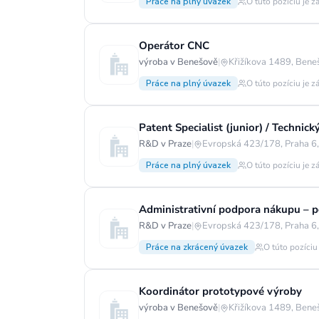
Práce na plný úvazek
O túto pozíciu je z
Operátor CNC
výroba v Benešově
|
Křižíkova 1489, Bene
Práce na plný úvazek
O túto pozíciu je z
Patent Specialist (junior) / Technick
R&D v Praze
|
Evropská 423/178, Praha 6
Práce na plný úvazek
O túto pozíciu je z
Administrativní podpora nákupu – p
R&D v Praze
|
Evropská 423/178, Praha 6
Práce na zkrácený úvazek
O túto pozíciu
Koordinátor prototypové výroby
výroba v Benešově
|
Křižíkova 1489, Bene