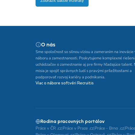
Zobraziť ďalšie inzeráty
O nás
Sme spoločnosť so silnou víziou a zameraním na inovácie 
náboru a zamestnanosti. Poskytujeme komplexné riešeni
uchádzačov o zamestnanie aj pre firmy hľadajúce talent.
misia je spojiť správnych ľudí s pravými príležitosťami a
podporovať rozvoj kariéry a podnikania.
Viac o nábore softvéri Recruitis
Rodina pracovných portálov
Práce v ČR .cz
|
Práce v Praze .cz
|
Práce - Brno .cz
|
Práce
Práce v Olomouci .cz
|
Práce v Ostravě .cz
|
Práce v Pard