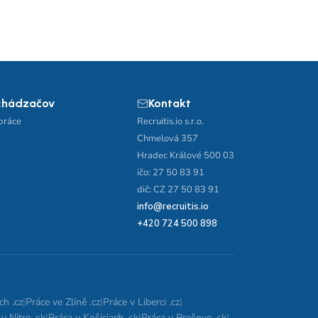
chádzačov
Kontakt
práce
Recruitis.io s.r.o.
Chmelová 357
Hradec Králové 500 03
ičo: 27 50 83 91
dič: CZ 27 50 83 91
info@recruitis.io
+420 724 500 898
ch .cz
|
Práce ve Zlíně .cz
|
Práce v Liberci .cz
|
v Nitre .sk
|
Práca v Košiciach .sk
|
Práca v Prešove .sk
|