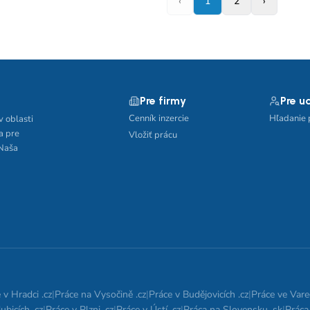
‹
1
2
›
Pre firmy
Pre u
Cenník inzercie
Hľadanie 
v oblasti
a pre
Vložiť prácu
 Naša
 v Hradci .cz
|
Práce na Vysočině .cz
|
Práce v Budějovicích .cz
|
Práce ve Vare
ubicích .cz
|
Práce v Plzni .cz
|
Práce v Ústí .cz
|
Práca na Slovensku .sk
|
Práca 