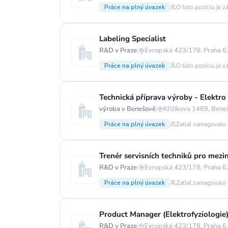
Práce na plný úvazek
O túto pozíciu je z
Labeling Specialist
R&D v Praze
|
Evropská 423/178, Praha 6
Práce na plný úvazek
O túto pozíciu je z
Technická příprava výroby - Elektr
výroba v Benešově
|
Křižíkova 1489, Bene
Práce na plný úvazek
Zatiaľ zareagovalo
Trenér servisních techniků pro mezin
R&D v Praze
|
Evropská 423/178, Praha 6
Práce na plný úvazek
Zatiaľ zareagovalo
Product Manager (Elektrofyziologie
R&D v Praze
|
Evropská 423/178, Praha 6