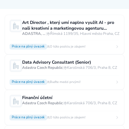
Měsíční plat
Art Director , který umí naplno využít AI - pro
naši kreativní a marketingovou agenturu
neuvedeno
0 až 30 000 CZK
30 000 CZK a více
Proboston
ADASTRA, s.r.o.
|
Římská 1199/35, Hlavní město Praha, CZ
40 000 CZK a více
60 000 CZK a více
Práce na plný úvazek
O túto pozíciu je záujem!
80 000 CZK a více
Data Advisory Consultant (Senior)
Ostatní mzdy
Adastra Czech Republic
|
Karolinská 706/3, Praha 8, CZ
za hodinu
za manday
za rok
Práce na plný úvazek
Buďte medzi prvými!
Typ úvazku
Finanční účetní
Práce na plný úvazek
Práce na zkrácený úvazek
Adastra Czech Republic
|
Karolinská 706/3, Praha 8, CZ
Práce na živnost
Práce přes internet
Práce doma
Práce na plný úvazek
O túto pozíciu je záujem!
Krátkodobá práce
Brigáda
Stáž / Trainee