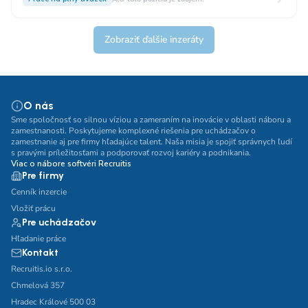
Zobraziť ďalšie inzeráty
O nás
Sme spoločnosť so silnou víziou a zameraním na inovácie v oblasti náboru a
zamestnanosti. Poskytujeme komplexné riešenia pre uchádzačov o
zamestnanie aj pre firmy hľadajúce talent. Naša misia je spojiť správnych ľudí
s pravými príležitosťami a podporovať rozvoj kariéry a podnikania.
Viac o nábore softvéri Recruitis
Pre firmy
Cenník inzercie
Vložiť prácu
Pre uchádzačov
Hľadanie práce
Kontakt
Recruitis.io s.r.o.
Chmelová 357
Hradec Králové 500 03