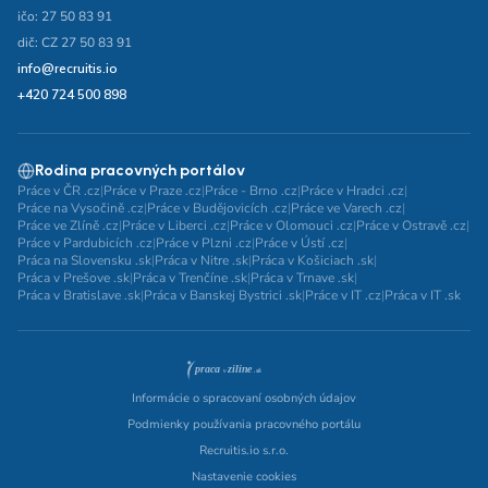
ičo: 27 50 83 91
dič: CZ 27 50 83 91
info@recruitis.io
+420 724 500 898
Rodina pracovných portálov
Práce v ČR .cz
|
Práce v Praze .cz
|
Práce - Brno .cz
|
Práce v Hradci .cz
|
Práce na Vysočině .cz
|
Práce v Budějovicích .cz
|
Práce ve Varech .cz
|
Práce ve Zlíně .cz
|
Práce v Liberci .cz
|
Práce v Olomouci .cz
|
Práce v Ostravě .cz
|
Práce v Pardubicích .cz
|
Práce v Plzni .cz
|
Práce v Ústí .cz
|
Práca na Slovensku .sk
|
Práca v Nitre .sk
|
Práca v Košiciach .sk
|
Práca v Prešove .sk
|
Práca v Trenčíne .sk
|
Práca v Trnave .sk
|
Práca v Bratislave .sk
|
Práca v Banskej Bystrici .sk
|
Práce v IT .cz
|
Práca v IT .sk
Informácie o spracovaní osobných údajov
Podmienky používania pracovného portálu
Recruitis.io s.r.o.
Nastavenie cookies