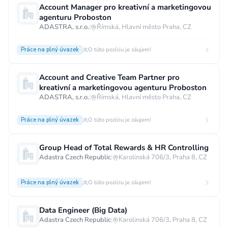
Account Manager pro kreativní a marketingovou
Vzdělání
agenturu Proboston
ADASTRA, s.r.o.
|
Římská, Hlavní město Praha, CZ
Vzdělání není podstatné
Základní
Odborné vyučení bez maturity
Práce na plný úvazek
O túto pozíciu je záujem!
Středoškolské nebo odborné vyučení s maturitou
Account and Creative Team Partner pro
Vyšší odborné
Bakalářské
kreativní a marketingovou agenturu Proboston
ADASTRA, s.r.o.
|
Římská, Hlavní město Praha, CZ
Vysokoškolské / universitní
MBA, MBT, postgraduální studium
Práce na plný úvazek
O túto pozíciu je záujem!
Group Head of Total Rewards & HR Controlling
Adastra Czech Republic
|
Karolinská 706/3, Praha 8, CZ
Práce na plný úvazek
O túto pozíciu je záujem!
Data Engineer (Big Data)
Adastra Czech Republic
|
Karolinská 706/3, Praha 8, CZ